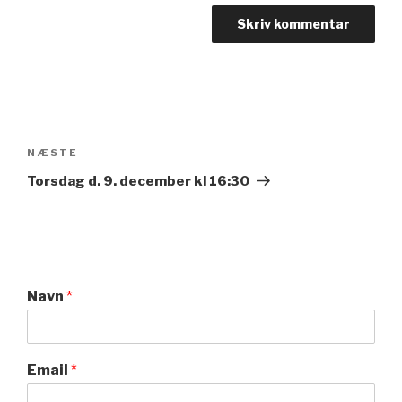
Indlægsnavigation
Næste
NÆSTE
indlæg
Torsdag d. 9. december kl 16:30
Navn
*
Email
*