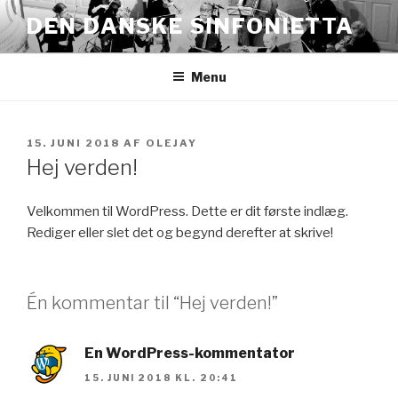
Videre
DEN DANSKE SINFONIETTA
til
indhold
Menu
UDGIVET
15. JUNI 2018
AF
OLEJAY
DEN
Hej verden!
Velkommen til WordPress. Dette er dit første indlæg.
Rediger eller slet det og begynd derefter at skrive!
Én kommentar til “Hej verden!”
En WordPress-kommentator
15. JUNI 2018 KL. 20:41