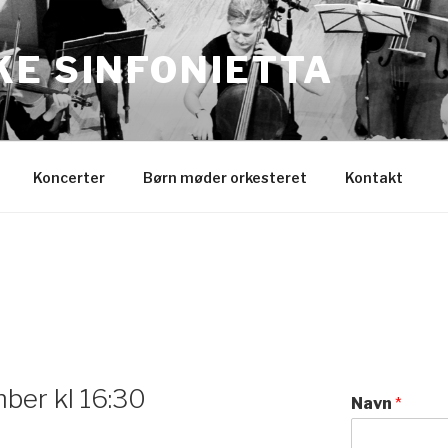
KE SINFONIETTA
Koncerter
Børn møder orkesteret
Kontakt
mber kl 16:30
Navn
*