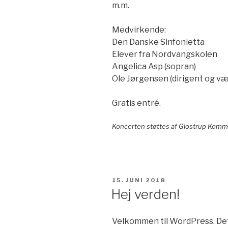
m.m.
Medvirkende:
Den Danske Sinfonietta
Elever fra Nordvangskolen
Angelica Asp (sopran)
Ole Jørgensen (dirigent og væ
Gratis entré.
Koncerten støttes af Glostrup Kom
UDGIVET
15. JUNI 2018
DEN
Hej verden!
Velkommen til WordPress. Dett