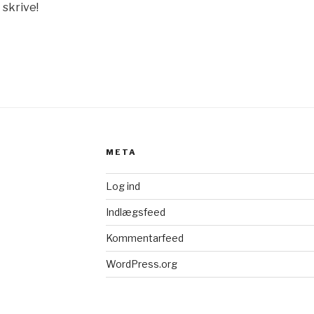
 skrive!
META
Log ind
Indlægsfeed
Kommentarfeed
WordPress.org