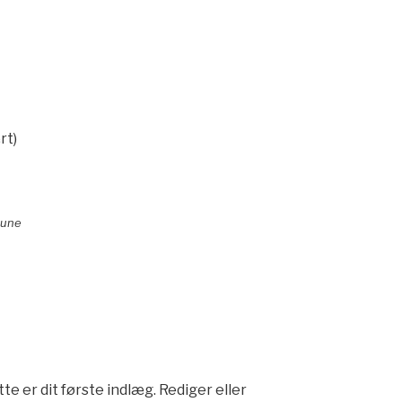
rt)
mune
e er dit første indlæg. Rediger eller