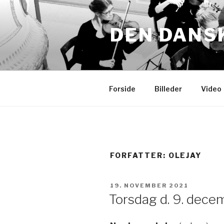
Videre
til
DEN DANS
indhold
Forside
Billeder
Video
FORFATTER:
OLEJAY
UDGIVET
19. NOVEMBER 2021
DEN
Torsdag d. 9. dece